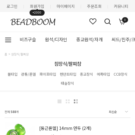
로그인
회원가입
마이페이지
주문조회
커뮤니티
|
|
|
|
+2000
0
비즈구슬
원석/디자인
종교원석/자개
씨드/진주/
홈
참장식/팔찌참
참장식/팔찌참
볼타입
관통/론델
파이프타입
펜던트타입
종교장식
에폭타입
CCB장식
태슬장식
전체
588
개
[둥근론델] 14mm 연두 (2개)